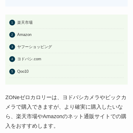
はたらくピクミンコレクションど
こに売ってる？任天堂ストアや
Amazonで買える？
楽天市場
あわせて読みたい
Amazon
ビエネッタアイスはどこで買え
る？コンビニに売ってる？ネット
ヤフーショッピング
通販が確実？
ヨドバシ.com
Qoo10
ZONeゼロカロリーは、ヨドバシカメラやビックカ
メラで購入できますが、より確実に購入したいな
ら、楽天市場やAmazonのネット通販サイトでの購
入をおすすめします。