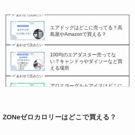
あわせて読みたい
エアドッグはどこに売ってる？高
島屋やAmazonで買える？
あわせて読みたい
100均のエアダスター売ってな
い？キャンドゥやダイソーなど買
える場所
あわせて読みたい
アロエヨーグルトアイスはどこに
売ってる？セブンイレブンやイオ
ンで買える？
あわせて読みたい
ZONeゼロカロリーはどこで買える？
チョコQ助どこに売ってる？ドン
キやカルディで買える？