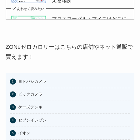
える場所
あわせて読みたい
アロエヨーグルトアイスはどこに
売ってる？セブンイレブンやイオ
ンで買える？
あわせて読みたい
ZONeゼロカロリーはこちらの店舗やネット通販で
チョコQ助どこに売ってる？ドン
買えます！
キやカルディで買える？
あわせて読みたい
ヨドバシカメラ
東京バナナはどこに売ってる？東
京駅やAmazonで買える？
ビックカメラ
あわせて読みたい
ケーズデンキ
100均のお香立てどこで買える？
セブンイレブン
セリアなど取扱店まとめ
イオン
あわせて読みたい