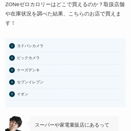
あわせて読みたい
ZONeゼロカロリーはどこで買えるのか？取扱店舗
や在庫状況を調べた結果、こちらのお店で買えま
東京バナナはどこに売ってる？東
京駅やAmazonで買える？
す！
あわせて読みたい
100均のお香立てどこで買える？
ヨドバシカメラ
セリアなど取扱店まとめ
ビックカメラ
あわせて読みたい
ケーズデンキ
はたらくピクミンコレクションど
こに売ってる？任天堂ストアや
セブンイレブン
Amazonで買える？
あわせて読みたい
イオン
ビエネッタアイスはどこで買え
る？コンビニに売ってる？ネット
通販が確実？
スーパーや家電量販店にあるって