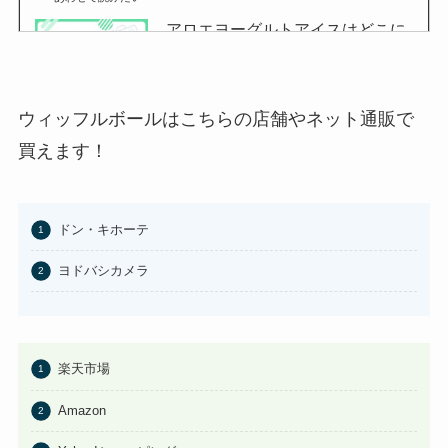
アロエヨーグルトアイスはどこに
売ってる？セブンイレブンやイオ
ンで買える？
あわせて読みたい
ウィッフルボールはこちらの店舗やネット通販で
チョコQ助どこに売ってる？ドン
買えます！
キやカルディで買える？
あわせて読みたい
ドン・キホーテ
東京バナナはどこに売ってる？東
京駅やAmazonで買える？
ヨドバシカメラ
あわせて読みたい
100均のお香立てどこで買える？
セリアなど取扱店まとめ
楽天市場
あわせて読みたい
Amazon
はたらくピクミンコレクションど