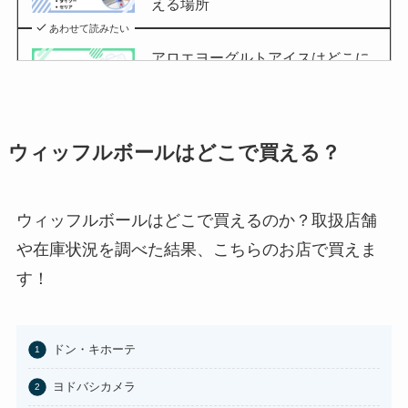
える場所
あわせて読みたい
アロエヨーグルトアイスはどこに
売ってる？セブンイレブンやイオ
ンで買える？
あわせて読みたい
ウィッフルボールはどこで買える？
チョコQ助どこに売ってる？ドン
キやカルディで買える？
あわせて読みたい
ウィッフルボールはどこで買えるのか？取扱店舗
や在庫状況を調べた結果、こちらのお店で買えま
東京バナナはどこに売ってる？東
京駅やAmazonで買える？
す！
あわせて読みたい
100均のお香立てどこで買える？
ドン・キホーテ
セリアなど取扱店まとめ
ヨドバシカメラ
あわせて読みたい