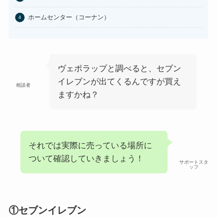
はたらくピクミンコレクションど
こに売ってる？任天堂ストアや
ホームセンター（コーナン）
Amazonで買える？
あわせて読みたい
ビエネッタアイスはどこで買え
る？コンビニに売ってる？ネット
ヴェポラップと調べると、セブン
通販が確実？
イレブンが出てくるんですが買え
相談者
ますかね？
それでは実際に売っている場所に
ついて確認していきましょう！
サポートスタ
ッフ
①セブンイレブン