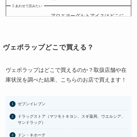
あわせて読みたい
アロエヨーグルトアイスはどこに
売ってる？セブンイレブンやイオ
ンで買える？
あわせて読みたい
ヴェポラップどこで買える？
チョコQ助どこに売ってる？ドン
キやカルディで買える？
あわせて読みたい
ヴェポラップはどこで買えるのか？取扱店舗や在
庫状況を調べた結果、こちらのお店で買えます！
東京バナナはどこに売ってる？東
京駅やAmazonで買える？
あわせて読みたい
ゼブンイレブン
100均のお香立てどこで買える？
ドラッグストア（マツモトキヨシ、スギ薬局、ウエルシア、
セリアなど取扱店まとめ
サンドラッグ）
あわせて読みたい
ドン・キホーテ