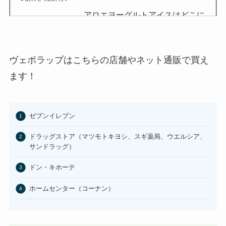
アロエヨーグルトアイスはどこに
売ってる？セブンイレブンやイオ
ンで買える？
あわせて読みたい
ヴェポラップはこちらの店舗やネット通販で買え
チョコQ助どこに売ってる？ドン
ます！
キやカルディで買える？
あわせて読みたい
ゼブンイレブン
東京バナナはどこに売ってる？東
京駅やAmazonで買える？
ドラッグストア（マツモトキヨシ、スギ薬局、ウエルシア、
サンドラッグ）
あわせて読みたい
ドン・キホーテ
100均のお香立てどこで買える？
セリアなど取扱店まとめ
ホームセンター（コーナン）
あわせて読みたい
はたらくピクミンコレクションど