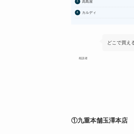
高島屋
カルディ
どこで買え
相談者
①九重本舗玉澤本店