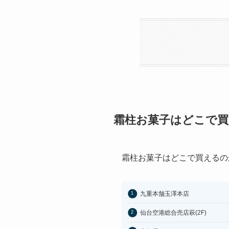
霜柱お菓子はどこで買
霜柱お菓子はどこで買えるの
九重本舗玉澤本店
仙台空港総合売店萩(2F)