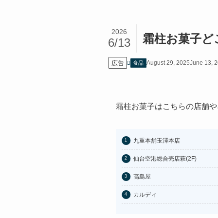
2026
霜柱お菓子ど
6/13
広告
August 29, 2025
June 13, 
食品
霜柱お菓子はこちらの店舗や
九重本舗玉澤本店
仙台空港総合売店萩(2F)
高島屋
カルディ