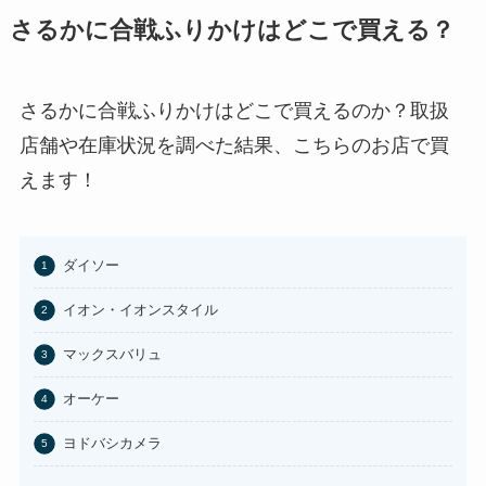
さるかに合戦ふりかけはどこで買える？
チョコQ助どこに売ってる？ドン
キやカルディで買える？
あわせて読みたい
さるかに合戦ふりかけはどこで買えるのか？取扱
店舗や在庫状況を調べた結果、こちらのお店で買
東京バナナはどこに売ってる？東
京駅やAmazonで買える？
えます！
あわせて読みたい
100均のお香立てどこで買える？
ダイソー
セリアなど取扱店まとめ
イオン・イオンスタイル
あわせて読みたい
マックスバリュ
はたらくピクミンコレクションど
こに売ってる？任天堂ストアや
オーケー
Amazonで買える？
あわせて読みたい
ヨドバシカメラ
ビエネッタアイスはどこで買え