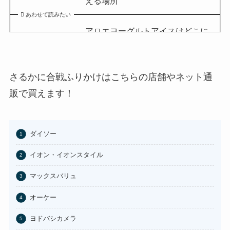
える場所
あわせて読みたい
アロエヨーグルトアイスはどこに
売ってる？セブンイレブンやイオ
ンで買える？
あわせて読みたい
さるかに合戦ふりかけはこちらの店舗やネット通
チョコQ助どこに売ってる？ドン
販で買えます！
キやカルディで買える？
あわせて読みたい
ダイソー
東京バナナはどこに売ってる？東
京駅やAmazonで買える？
イオン・イオンスタイル
あわせて読みたい
マックスバリュ
100均のお香立てどこで買える？
オーケー
セリアなど取扱店まとめ
ヨドバシカメラ
あわせて読みたい