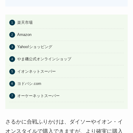
はたらくピクミンコレクションど
こに売ってる？任天堂ストアや
Amazonで買える？
楽天市場
あわせて読みたい
Amazon
ビエネッタアイスはどこで買え
る？コンビニに売ってる？ネット
Yahoo!ショッピング
通販が確実？
やま磯公式オンラインショップ
イオンネットスーパー
ヨドバシ.com
オーケーネットスーパー
さるかに合戦ふりかけは、ダイソーやイオン・イ
オンスタイルで購入できますが、より確実に購入