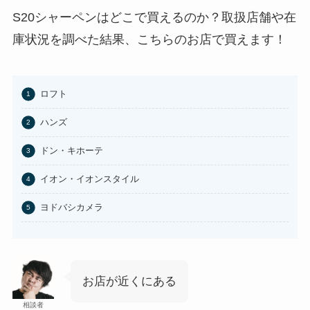
あわせて読みたい
S20シャーペンはどこで買えるのか？取扱店舗や在
庫状況を調べた結果、こちらのお店で買えます！
東京バナナはどこに売ってる？東
京駅やAmazonで買える？
あわせて読みたい
ロフト
100均のお香立てどこで買える？
ハンズ
セリアなど取扱店まとめ
ドン・キホーテ
あわせて読みたい
はたらくピクミンコレクションど
イオン・イオンスタイル
こに売ってる？任天堂ストアや
Amazonで買える？
ヨドバシカメラ
あわせて読みたい
ビエネッタアイスはどこで買え
る？コンビニに売ってる？ネット
通販が確実？
お店が近くにある
相談者