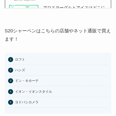
アロエヨーグルトアイスはどこに
売ってる？セブンイレブンやイオ
ンで買える？
あわせて読みたい
S20シャーペンはこちらの店舗やネット通販で買え
チョコQ助どこに売ってる？ドン
ます！
キやカルディで買える？
あわせて読みたい
ロフト
東京バナナはどこに売ってる？東
京駅やAmazonで買える？
ハンズ
あわせて読みたい
ドン・キホーテ
100均のお香立てどこで買える？
イオン・イオンスタイル
セリアなど取扱店まとめ
ヨドバシカメラ
あわせて読みたい
はたらくピクミンコレクションど