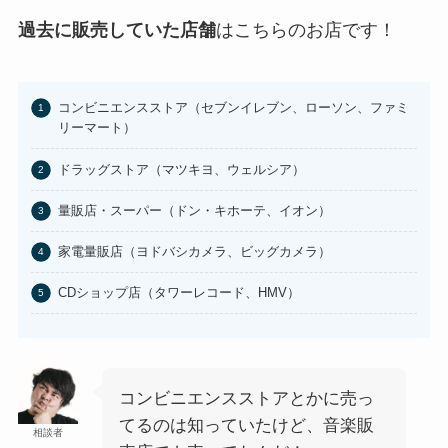
100均のお香立てどこで買える？
セリアなど取扱店まとめ
過去に販売していた店舗
はこちらのお店です！
あわせて読みたい
はたらくピクミンコレクションど
コンビニエンスストア（セブンイレブン、ローソン、ファミ
こに売ってる？任天堂ストアや
リーマート）
Amazonで買える？
あわせて読みたい
ドラッグストア（マツキヨ、ウェルシア）
ビエネッタアイスはどこで買え
量販店・スーパー（ドン・キホーテ、イオン）
る？コンビニに売ってる？ネット
通販が確実？
家電量販店（ヨドバシカメラ、ビッグカメラ）
CDショップ店（タワーレコード、HMV）
コンビニエンスストアとかに売っ
てるのは知っていたけど、音楽販
相談者