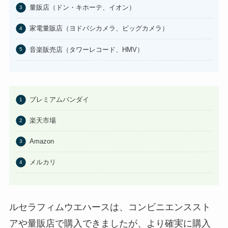
量販店（ドン・キホーテ、イオン）
はたらくピクミンコレクションど
こに売ってる？任天堂ストアや
家電量販店（ヨドバシカメラ、ビッグカメラ）
Amazonで買える？
あわせて読みたい
音楽販売店（タワーレコード、HMV）
ビエネッタアイスはどこで買え
る？コンビニに売ってる？ネット
通販が確実？
プレミアムバンダイ
楽天市場
Amazon
メルカリ
ルセラフィムウエハースは、コンビニエンススト
アや量販店で購入できましたが、より確実に購入