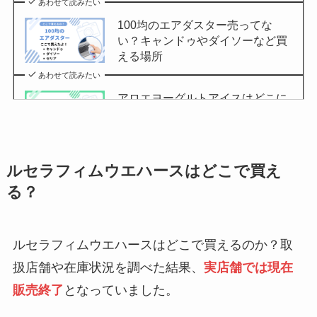
あわせて読みたい
100均のエアダスター売ってな
い？キャンドゥやダイソーなど買
える場所
あわせて読みたい
アロエヨーグルトアイスはどこに
売ってる？セブンイレブンやイオ
ンで買える？
あわせて読みたい
ルセラフィムウエハースはどこで買え
チョコQ助どこに売ってる？ドン
る？
キやカルディで買える？
あわせて読みたい
ルセラフィムウエハースはどこで買えるのか？取
東京バナナはどこに売ってる？東
京駅やAmazonで買える？
扱店舗や在庫状況を調べた結果、
実店舗では現在
販売終了
となっていました。
あわせて読みたい