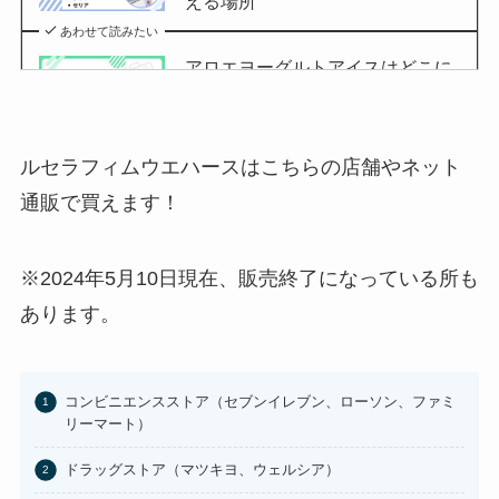
える場所
あわせて読みたい
アロエヨーグルトアイスはどこに
売ってる？セブンイレブンやイオ
ンで買える？
あわせて読みたい
ルセラフィムウエハースはこちらの店舗やネット
チョコQ助どこに売ってる？ドン
通販で買えます！
キやカルディで買える？
あわせて読みたい
※2024年5月10日現在、販売終了になっている所も
東京バナナはどこに売ってる？東
あります。
京駅やAmazonで買える？
あわせて読みたい
コンビニエンスストア（セブンイレブン、ローソン、ファミ
100均のお香立てどこで買える？
リーマート）
セリアなど取扱店まとめ
ドラッグストア（マツキヨ、ウェルシア）
あわせて読みたい