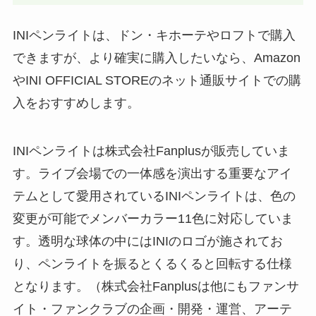
こに売ってる？任天堂ストアや
Amazonで買える？
INIペンライトは、ドン・キホーテやロフトで購入
あわせて読みたい
できますが、より確実に購入したいなら、Amazon
ビエネッタアイスはどこで買え
る？コンビニに売ってる？ネット
やINI OFFICIAL STOREのネット通販サイトでの購
通販が確実？
入をおすすめします。
INIペンライトは株式会社Fanplusが販売していま
す。ライブ会場での一体感を演出する重要なアイ
テムとして愛用されているINIペンライトは、色の
変更が可能でメンバーカラー11色に対応していま
す。透明な球体の中にはINIのロゴが施されてお
り、ペンライトを振るとくるくると回転する仕様
となります。（株式会社Fanplusは他にもファンサ
イト・ファンクラブの企画・開発・運営、アーテ