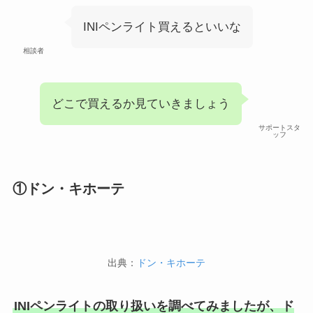
はたらくピクミンコレクションど
こに売ってる？任天堂ストアや
INIペンライト買えるといいな
Amazonで買える？
相談者
あわせて読みたい
ビエネッタアイスはどこで買え
る？コンビニに売ってる？ネット
どこで買えるか見ていきましょう
通販が確実？
サポートスタ
ッフ
①ドン・キホーテ
出典：
ドン・キホーテ
INIペンライトの取り扱いを調べてみましたが、ド