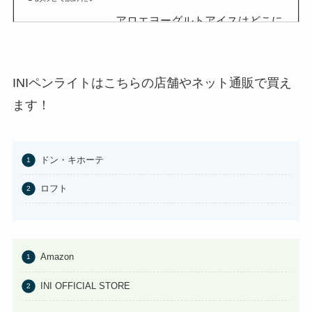
アロエヨーグルトアイスはどこに
売ってる？セブンイレブンやイオ
ンで買える？
あわせて読みたい
INIペンライトはこちらの店舗やネット通販で買え
チョコQ助どこに売ってる？ドン
ます！
キやカルディで買える？
あわせて読みたい
ドン・キホーテ
東京バナナはどこに売ってる？東
京駅やAmazonで買える？
ロフト
あわせて読みたい
100均のお香立てどこで買える？
セリアなど取扱店まとめ
Amazon
あわせて読みたい
INI OFFICIAL STORE
はたらくピクミンコレクションど