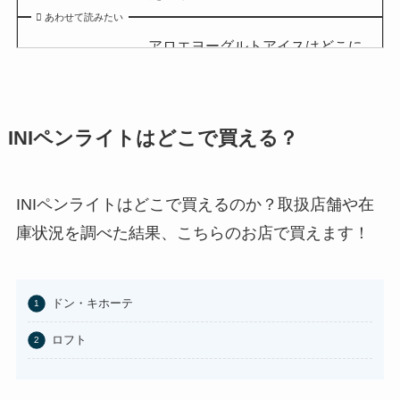
あわせて読みたい
アロエヨーグルトアイスはどこに
売ってる？セブンイレブンやイオ
ンで買える？
あわせて読みたい
INIペンライトはどこで買える？
チョコQ助どこに売ってる？ドン
キやカルディで買える？
あわせて読みたい
INIペンライトはどこで買えるのか？取扱店舗や在
庫状況を調べた結果、こちらのお店で買えます！
東京バナナはどこに売ってる？東
京駅やAmazonで買える？
あわせて読みたい
ドン・キホーテ
100均のお香立てどこで買える？
ロフト
セリアなど取扱店まとめ
あわせて読みたい