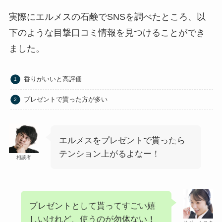
実際にエルメスの石鹸でSNSを調べたところ、以
下のような目撃口コミ情報を見つけることができ
ました。
香りがいいと高評価
プレゼントで貰った方が多い
エルメスをプレゼントで貰ったら
テンション上がるよなー！
相談者
プレゼントとして貰ってすごい嬉
しいけれど、使うのが勿体ない！