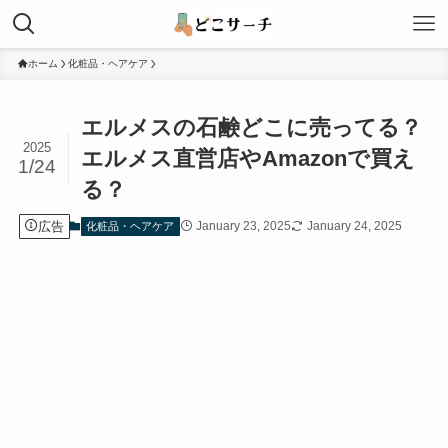
ホーム
化粧品・ヘアケア
エルメスの石鹸どこに売ってる？
2025
エルメス直営店やAmazonで買え
1/24
る？
広告
January 23, 2025
January 24, 2025
化粧品・ヘアケア