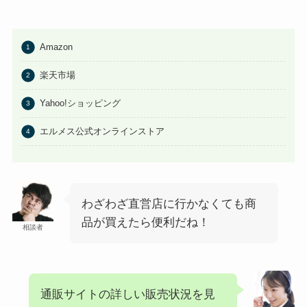
Amazon
楽天市場
Yahoo!ショッピング
エルメス公式オンラインストア
わざわざ直営店に行かなくても商
品が買えたら便利だね！
相談者
通販サイトの詳しい販売状況を見