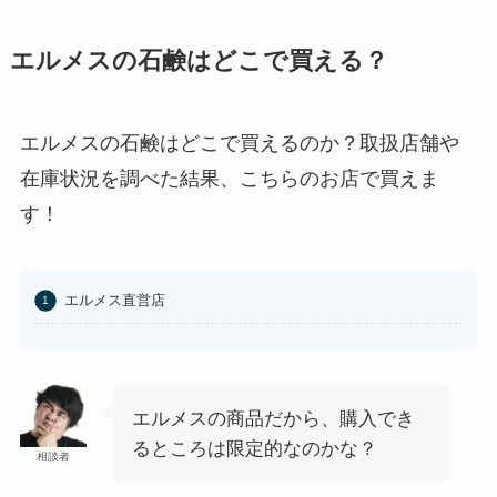
あわせて読みたい
エルメスの石鹸はどこで買える？
チョコQ助どこに売ってる？ドン
キやカルディで買える？
あわせて読みたい
エルメスの石鹸はどこで買えるのか？取扱店舗や
在庫状況を調べた結果、こちらのお店で買えま
東京バナナはどこに売ってる？東
京駅やAmazonで買える？
す！
あわせて読みたい
100均のお香立てどこで買える？
エルメス直営店
セリアなど取扱店まとめ
あわせて読みたい
はたらくピクミンコレクションど
エルメスの商品だから、購入でき
こに売ってる？任天堂ストアや
Amazonで買える？
るところは限定的なのかな？
相談者
あわせて読みたい