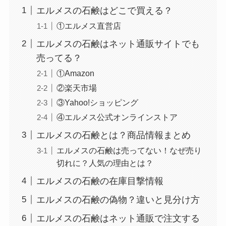
エルメスの石鹸はどこで買える？
①エルメス直営店
エルメスの石鹸はネット通販サイトでも
売ってる？
①Amazon
②楽天市場
③Yahoo!ショッピング
④エルメス公式オンラインストア
エルメスの石鹸とは？商品情報まとめ
エルメスの石鹸は売ってない！なぜ売り
切れに？人気の理由とは？
エルメスの石鹸の在庫目撃情報
エルメスの石鹸の偽物？違いと見分け方
エルメスの石鹸はネット通販で注文する