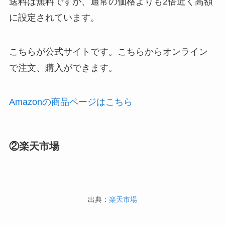
送料は無料ですが、通常の価格よりも2倍近く高額
に設定されています。
こちらが公式サイトです。こちらからオンライン
で注文、購入ができます。
Amazonの商品ページはこちら
②楽天市場
出典：
楽天市場