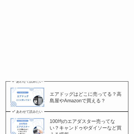
あわせて読みたい
エアドッグはどこに売ってる？高
島屋やAmazonで買える？
あわせて読みたい
100均のエアダスター売ってな
い？キャンドゥやダイソーなど買