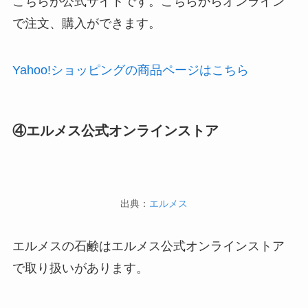
こちらが公式サイトです。こちらからオンライン
で注文、購入ができます。
Yahoo!ショッピングの商品ページはこちら
④エルメス公式オンラインストア
出典：
エルメス
エルメスの石鹸はエルメス公式オンラインストア
で取り扱いがあります。