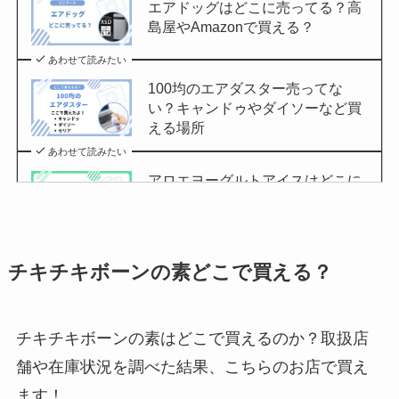
エアドッグはどこに売ってる？高
島屋やAmazonで買える？
あわせて読みたい
100均のエアダスター売ってな
い？キャンドゥやダイソーなど買
える場所
あわせて読みたい
アロエヨーグルトアイスはどこに
売ってる？セブンイレブンやイオ
ンで買える？
あわせて読みたい
チキチキボーンの素どこで買える？
チョコQ助どこに売ってる？ドン
キやカルディで買える？
あわせて読みたい
チキチキボーンの素はどこで買えるのか？取扱店
舗や在庫状況を調べた結果、こちらのお店で買え
東京バナナはどこに売ってる？東
京駅やAmazonで買える？
ます！