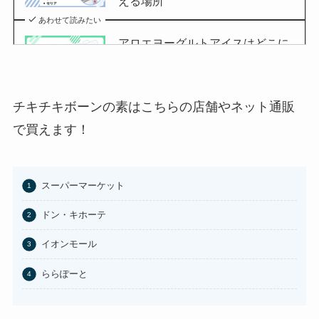
える場所
あわせて読みたい
アロエヨーグルトアイスはどこに
売ってる？セブンイレブンやイオ
ンで買える？
あわせて読みたい
チキチキボーンの素はこちらの店舗やネット通販
チョコQ助どこに売ってる？ドン
で買えます！
キやカルディで買える？
あわせて読みたい
スーパーマーケット
東京バナナはどこに売ってる？東
京駅やAmazonで買える？
ドン・キホーテ
あわせて読みたい
イオンモール
100均のお香立てどこで買える？
ららぽーと
セリアなど取扱店まとめ
あわせて読みたい