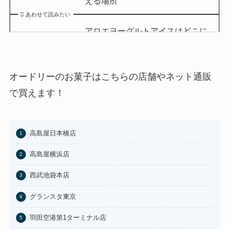
える場所
あわせて読みたい
アロエヨーグルトアイスはどこに
売ってる？セブンイレブンやイオ
ンで買える？
あわせて読みたい
オードリーのお菓子はこちらの店舗やネット通販
チョコQ助どこに売ってる？ドン
で買えます！
キやカルディで買える？
あわせて読みたい
高島屋日本橋店
東京バナナはどこに売ってる？東
京駅やAmazonで買える？
高島屋横浜店
あわせて読みたい
西武池袋本店
100均のお香立てどこで買える？
グランスタ東京
セリアなど取扱店まとめ
羽田空港第1ターミナル店
あわせて読みたい