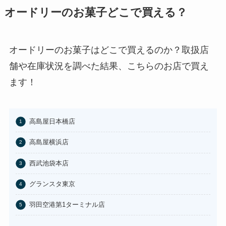
オードリーのお菓子どこで買える？
チョコQ助どこに売ってる？ドン
キやカルディで買える？
あわせて読みたい
オードリーのお菓子はどこで買えるのか？取扱店
舗や在庫状況を調べた結果、こちらのお店で買え
東京バナナはどこに売ってる？東
京駅やAmazonで買える？
ます！
あわせて読みたい
100均のお香立てどこで買える？
高島屋日本橋店
セリアなど取扱店まとめ
高島屋横浜店
あわせて読みたい
西武池袋本店
はたらくピクミンコレクションど
こに売ってる？任天堂ストアや
グランスタ東京
Amazonで買える？
あわせて読みたい
羽田空港第1ターミナル店
ビエネッタアイスはどこで買え