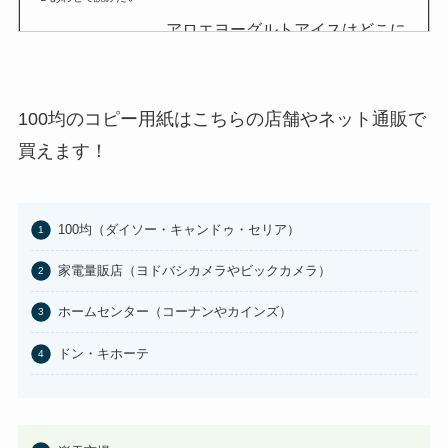
アロエヨーグルトアイスはどこに
売ってる？セブンイレブンやイオ
ンで買える？
あわせて読みたい
100均のコピー用紙はこちらの店舗やネット通販で
チョコQ助どこに売ってる？ドン
買えます！
キやカルディで買える？
あわせて読みたい
100均（ダイソー・キャンドゥ・セリア）
東京バナナはどこに売ってる？東
京駅やAmazonで買える？
家電量販店（ヨドバシカメラやビックカメラ）
あわせて読みたい
ホームセンター（コーナンやカインズ）
100均のお香立てどこで買える？
ドン・キホーテ
セリアなど取扱店まとめ
あわせて読みたい
はたらくピクミンコレクションど