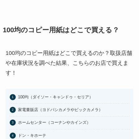
売ってる？セブンイレブンやイオ
ンで買える？
あわせて読みたい
100均のコピー用紙はどこで買える？
チョコQ助どこに売ってる？ドン
キやカルディで買える？
あわせて読みたい
100均のコピー用紙はどこで買えるのか？取扱店舗
や在庫状況を調べた結果、こちらのお店で買えま
東京バナナはどこに売ってる？東
京駅やAmazonで買える？
す！
あわせて読みたい
100均のお香立てどこで買える？
100均（ダイソー・キャンドゥ・セリア）
セリアなど取扱店まとめ
家電量販店（ヨドバシカメラやビックカメラ）
あわせて読みたい
ホームセンター（コーナンやカインズ）
はたらくピクミンコレクションど
こに売ってる？任天堂ストアや
ドン・キホーテ
Amazonで買える？