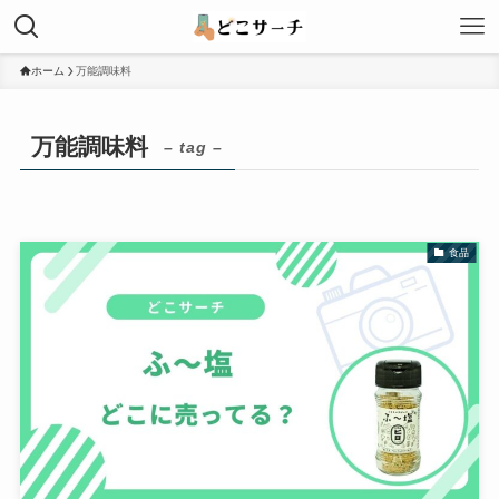
ホーム
万能調味料
万能調味料
– tag –
食品