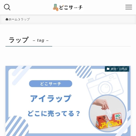
ホーム
ラップ
ラップ
– tag –
雑貨・日用品