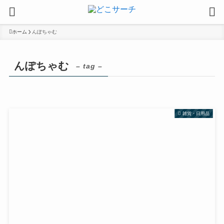
ホーム
んぽちゃむ
んぽちゃむ
– tag –
雑貨・日用品