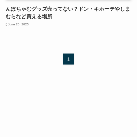
んぽちゃむグッズ売ってない？ドン・キホーテやしま
むらなど買える場所
June 26, 2025
1