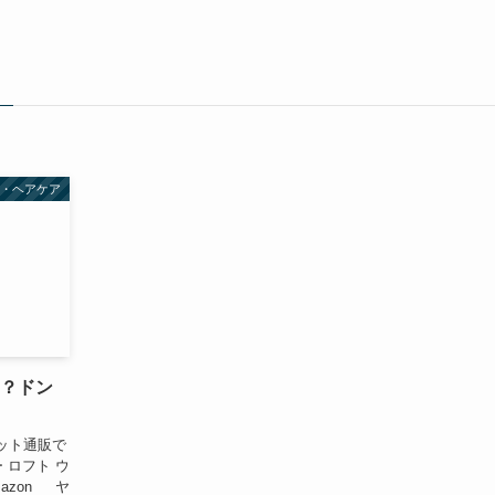
品・ヘアケア
い？ドン
ット通販で
 ロフト ウ
azon ヤ